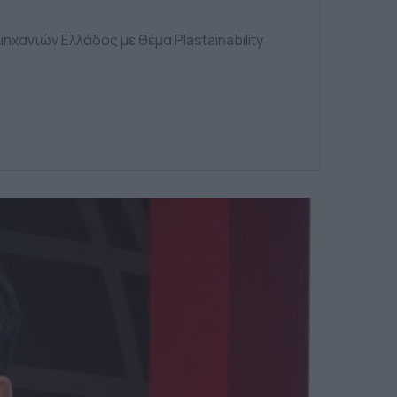
χανιών Ελλάδος με θέμα Plastainability