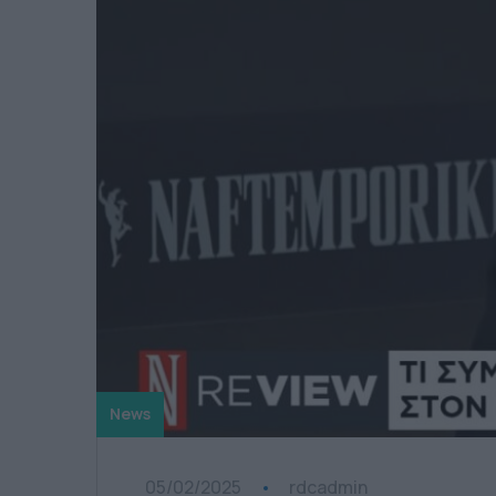
News
05/02/2025
rdcadmin