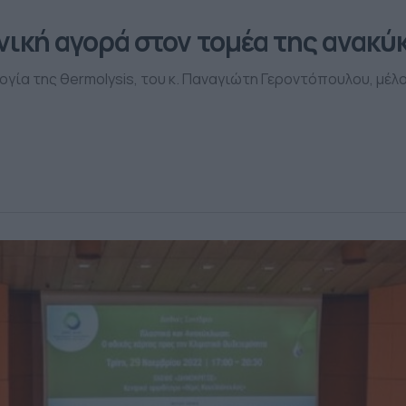
ηνική αγορά στον τομέα της ανακ
λογία της θermolysis, του κ. Παναγιώτη Γεροντόπουλου, μέ